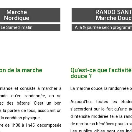
Marche
RANDO SAN
Nordique
Marche Douc
Le Samedi matin
À la ½ journée selon programm
on de la marche
Qu'est-ce que l'activit
douce ?
Finlande et consiste à marcher à
La marche douce, la randonnée po
rapide qu’en randonnée, en se
Aujourd’hui, toutes les études
vec des bâtons. C’est un bon
s’accordent sur le fait qu’une a
à la portée de tous, associant un
d’intensité modérée telle la ra
 la condition physique.
de nombreux bénéfices pour la s
re de 1h30 à 1h45, décomposée
Les publics cibles sont des ind