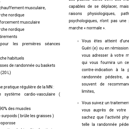
:
capables de se déplacer, mais
chauffement musculaire,
raisons physiologiques, pat
rche nordique
psychologiques, n’ont pas une 
nforcement musculaire
marche « normale ».
rche nordique
tirements
Vous êtes atteint d’un
pour les premières séances
Guéri (e) ou en rémissio
vous adresser à votre m
che habituels
qui vous fournira un ce
sses de randonnée ou baskets
contre-indication à la 
 (20 L)
randonnée pédestre, a
souvent de recommand
 pratique régulière de la MN :
limites,
e système cardio-vasculaire (
Vous suivez un traitemen
er 90% des muscles
vous auprès de votre
e surpoids ( brûle les graisses )
sachez que l’activité p
téoporose
telle la randonnée péde