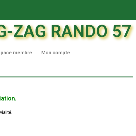
G-ZAG RANDO 57
space membre
Mon compte
iation.
ialité.