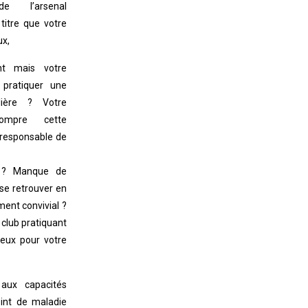
de l’arsenal
itre que votre
x,
nt mais votre
 pratiquer une
ulière ? Votre
ompre cette
 responsable de
) ? Manque de
se retrouver en
ent convivial ?
 club pratiquant
eux pour votre
aux capacités
int de maladie