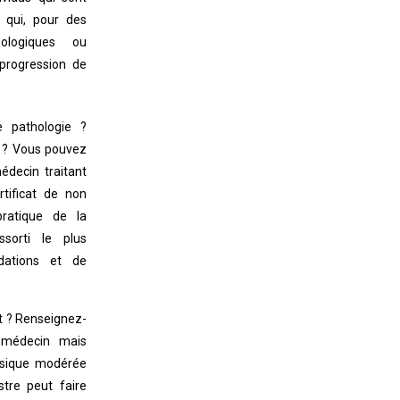
 qui, pour des
hologiques ou
progression de
e pathologie ?
n ? Vous pouvez
édecin traitant
rtificat de non
pratique de la
ssorti le plus
ations et de
t ? Renseignez-
 médecin mais
hysique modérée
stre peut faire