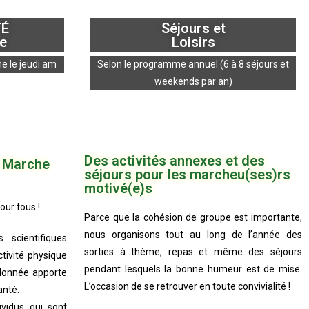
TÉ
Séjours et
e
Loisirs
e le jeudi am
Selon le programme annuel (6 à 8 séjours et
weekends par an)
Des activités annexes et des
é Marche
séjours pour les marcheu(ses)rs
motivé(e)s
ur tous !
Parce que la cohésion de groupe est importante,
nous organisons tout au long de l’année des
 scientifiques
sorties à thème, repas et même des séjours
ctivité physique
pendant lesquels la bonne humeur est de mise.
ndonnée apporte
L’occasion de se retrouver en toute convivialité !
anté.
ividus qui sont