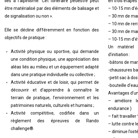
liés à l’alpinisme. Cet itinéraire pédestre peut
en trois étapes 
être matérialisé par des éléments de balisage et
– 10-15 mn d’é
de signalisation ou non ».
– 30 mn de ma
– 10 mn de re
Elle se décline différemment en fonction des
– 30 mn de ma
objectifs de pratique :
– 10-15 mn d’é
Un matériel 
Activité physique ou sportive, qui demande
d’initiation :
une condition physique, une appréciation des
-bâtons de mar
aléas liés au milieu et un équipement adapté
-chaussures ba
dans une pratique individuelle ou collective ;
-petit sac à dos
Activité éducative et de loisir, qui permet de
-bouteille d’eau
découvrir et d’apprendre à connaître le
Avantages d’une
terrain de pratique, l’environnement et les
– améliore l
patrimoines naturels, culturels et humains ;
endurance )
Activité compétitive, codifiée dans un
– fait travaill
règlement des épreuves de Rando
– lutte contre l
challenge®.
– diminue l’os