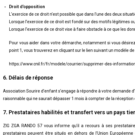
Droit d’opposition
L’exercice de ce droit n’est possible que dans l’une des deux situat
Lorsque l’exercice de ce droit est fondé sur des motifs légitimes o
Lorsque l’exercice de ce droit vise à faire obstacle à ce que les do
Pour vous aider dans votre démarche, notamment si vous désirez e
point 1, vous trouverez en cliquant sur le lien suivant un modèle de 
https://www.cnil.fr/fr/modele/courrier/supprimer-des-informatio
6. Délais de réponse
Association Sourire d’enfant s’engage à répondre à votre demande d’
raisonnable qui ne saurait dépasser 1 mois à compter de la réceptio
7. Prestataires habilités et transfert vers un pays ti
ZIG ZGA RANDO 57
vous informe qu’il a recours à ses prestatair
prestataires peuvent être situés en dehors de l’Union Européenne e