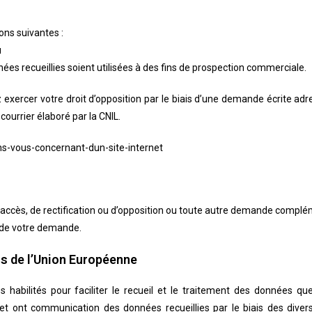
ions suivantes :
u
nnées recueillies soient utilisées à des fins de prospection commerciale.
xercer votre droit d’opposition par le biais d’une demande écrite adr
courrier élaboré par la CNIL.
ns-vous-concernant-dun-site-internet
accès, de rectification ou d’opposition ou toute autre demande complé
n de votre demande.
ers de l’Union Européenne
es habilités pour faciliter le recueil et le traitement des données
t ont communication des données recueillies par le biais des divers