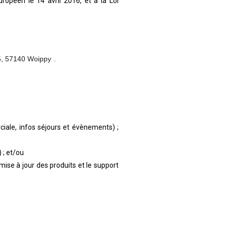
opéen le 14 avril 2016, et à la Loi
5, 57140 Woippy
‎ .
iale, infos séjours et évènements) ;
 ; et/ou
ise à jour des produits et le support