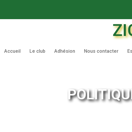
ZI
Accueil
Le club
Adhésion
Nous contacter
E
POLITIQU